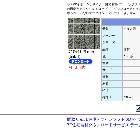
◎3Dマイホームデザイナー用の素材(パーツ/テクス
◎画像をドラッグ＆ドロップしてダウンロードする
示されていないデータはダウンロードできません。
分類
タイル調
メーカー
シリーズ
品名
床材
ﾌﾛｱﾀｲﾙ26.mtb
(65kB)
色
ｸﾞﾚｰ系
型番
MTB形式
サイズ
価格
材質
特徴
備考１
ﾌﾛｱﾀｲﾙ
間取り＆3D住宅デザインソフト 3Dマ
3D住宅素材ダウンロードサービス デ