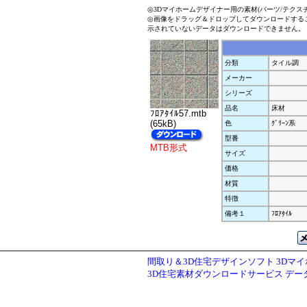
◎3Dマイホームデザイナー用の素材(パーツ/テクス
◎画像をドラッグ＆ドロップしてダウンロードする
示されていないデータはダウンロードできません。
分類
タイル調
メーカー
シリーズ
品名
床材
ﾌﾛｱﾀｲﾙ57.mtb
(65kB)
色
ｸﾞﾘｰﾝ系
型番
MTB形式
サイズ
価格
材質
特徴
備考１
ﾌﾛｱﾀｲﾙ
間取り＆3D住宅デザインソフト 3Dマ
3D住宅素材ダウンロードサービス デ