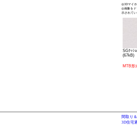
◎3Dマイ
◎画像をド
示されてい
SGｸｯｼｮ
(67kB)
MTB形
間取り＆
3D住宅