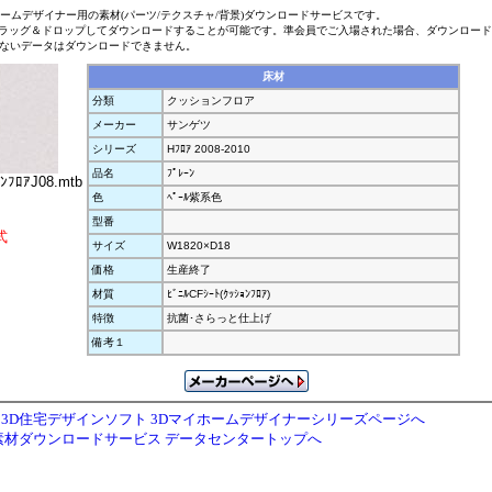
ホームデザイナー用の素材(パーツ/テクスチャ/背景)ダウンロードサービスです。
ラッグ＆ドロップしてダウンロードすることが可能です。準会員でご入場された場合、ダウンロー
ないデータはダウンロードできません。
床材
分類
クッションフロア
メーカー
サンゲツ
シリーズ
Hﾌﾛｱ 2008-2010
品名
ﾌﾟﾚｰﾝ
ﾝﾌﾛｱJ08.mtb
色
ﾍﾟｰﾙ紫系色
型番
式
サイズ
W1820×D18
価格
生産終了
材質
ﾋﾞﾆﾙCFｼｰﾄ(ｸｯｼｮﾝﾌﾛｱ)
特徴
抗菌･さらっと仕上げ
備考１
3D住宅デザインソフト 3Dマイホームデザイナーシリーズページへ
素材ダウンロードサービス データセンタートップへ