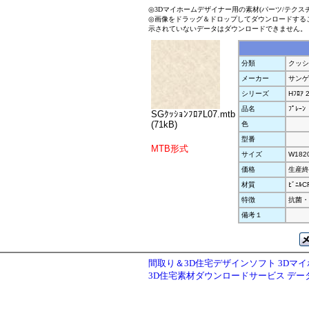
◎3Dマイホームデザイナー用の素材(パーツ/テクス
◎画像をドラッグ＆ドロップしてダウンロードする
示されていないデータはダウンロードできません。
分類
クッシ
メーカー
サンゲ
シリーズ
Hﾌﾛｱ 
品名
ﾌﾟﾚｰﾝ
SGｸｯｼｮﾝﾌﾛｱL07.mtb
(71kB)
色
型番
MTB形式
サイズ
W182
価格
生産終
材質
ﾋﾞﾆﾙCF
特徴
抗菌・
備考１
間取り＆3D住宅デザインソフト 3Dマ
3D住宅素材ダウンロードサービス デ