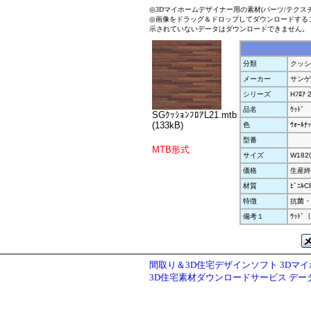
◎3Dマイホームデザイナー用の素材(パーツ/テクス
◎画像をドラッグ＆ドロップしてダウンロードする
示されていないデータはダウンロードできません。
分類
クッシ
メーカー
サンゲ
シリーズ
Hﾌﾛｱ 
品名
ｳｯﾄﾞ
SGｸｯｼｮﾝﾌﾛｱL21.mtb
(133kB)
色
ｳｫｰﾙﾅｯ
型番
MTB形式
サイズ
W182
価格
生産終
材質
ﾋﾞﾆﾙCF
特徴
抗菌・
備考１
ｳｯﾄﾞ
間取り＆3D住宅デザインソフト 3Dマ
3D住宅素材ダウンロードサービス デ