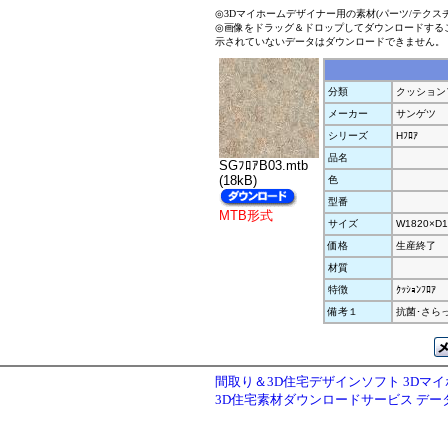
◎3Dマイホームデザイナー用の素材(パーツ/テクス
◎画像をドラッグ＆ドロップしてダウンロードする
示されていないデータはダウンロードできません。
分類
クッション
メーカー
サンゲツ
シリーズ
Hﾌﾛｱ
品名
SGﾌﾛｱB03.mtb
(18kB)
色
型番
MTB形式
サイズ
W1820×D1
価格
生産終了
材質
特徴
ｸｯｼｮﾝﾌﾛｱ
備考１
抗菌･さら
間取り＆3D住宅デザインソフト 3Dマ
3D住宅素材ダウンロードサービス デ