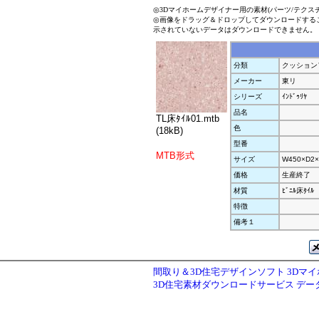
◎3Dマイホームデザイナー用の素材(パーツ/テクス
◎画像をドラッグ＆ドロップしてダウンロードする
示されていないデータはダウンロードできません。
分類
クッション
メーカー
東リ
シリーズ
ｲﾝﾄﾞｩﾘﾔ
品名
TL床ﾀｲﾙ01.mtb
色
(18kB)
型番
MTB形式
サイズ
W450×D2×
価格
生産終了
材質
ﾋﾞﾆﾙ床ﾀｲﾙ
特徴
備考１
間取り＆3D住宅デザインソフト 3Dマ
3D住宅素材ダウンロードサービス デ