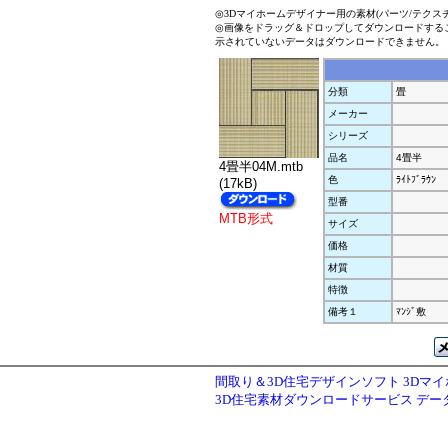
◎3Dマイホームデザイナー用の素材(パーツ/テクス
◎画像をドラッグ＆ドロップしてダウンロードする
示されていないデータはダウンロードできません。
分類
畳
メーカー
シリーズ
品名
4畳半
4畳半04M.mtb
色
ﾗｲﾄﾌﾞﾗｳﾝ
(17kB)
型番
MTB形式
サイズ
価格
材質
特徴
備考１
ﾏﾝｼﾞ敷
間取り＆3D住宅デザインソフト 3Dマ
3D住宅素材ダウンロードサービス デ