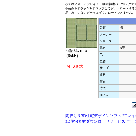
◎3Dマイホームデザイナー用の素材(パーツ/テクス
◎画像をドラッグ＆ドロップしてダウンロードする
示されていないデータはダウンロードできません。
分類
畳
メーカー
シリーズ
品名
6畳
6畳03c.mtb
色
(65kB)
型番
MTB形式
サイズ
価格
材質
特徴
備考１
間取り＆3D住宅デザインソフト 3Dマ
3D住宅素材ダウンロードサービス デ