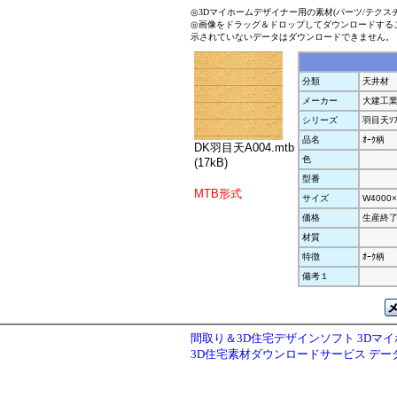
◎3Dマイホームデザイナー用の素材(パーツ/テクス
◎画像をドラッグ＆ドロップしてダウンロードする
示されていないデータはダウンロードできません。
分類
天井材
メーカー
大建工
シリーズ
羽目天ｿﾌ
品名
ｵｰｸ柄
DK羽目天A004.mtb
色
(17kB)
型番
MTB形式
サイズ
W4000×
価格
生産終
材質
特徴
ｵｰｸ柄
備考１
間取り＆3D住宅デザインソフト 3Dマ
3D住宅素材ダウンロードサービス デ