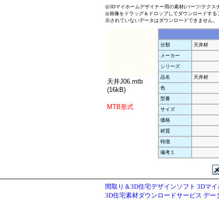
◎3Dマイホームデザイナー用の素材(パーツ/テクス
◎画像をドラッグ＆ドロップしてダウンロードする
示されていないデータはダウンロードできません。
分類
天井材
メーカー
シリーズ
品名
天井材
天井J06.mtb
色
(16kB)
型番
MTB形式
サイズ
価格
材質
特徴
備考１
間取り＆3D住宅デザインソフト 3Dマ
3D住宅素材ダウンロードサービス デ