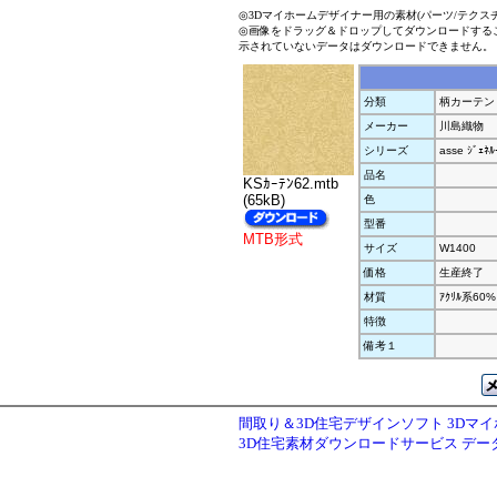
◎3Dマイホームデザイナー用の素材(パーツ/テクス
◎画像をドラッグ＆ドロップしてダウンロードする
示されていないデータはダウンロードできません。
分類
柄カーテン
メーカー
川島織物
シリーズ
asse ｼﾞｪﾈﾙ
品名
KSｶｰﾃﾝ62.mtb
(65kB)
色
型番
MTB形式
サイズ
W1400
価格
生産終了
材質
ｱｸﾘﾙ系60%
特徴
備考１
間取り＆3D住宅デザインソフト 3Dマ
3D住宅素材ダウンロードサービス デ