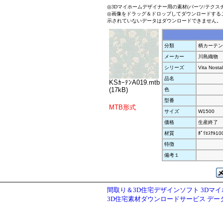
◎3Dマイホームデザイナー用の素材(パーツ/テクス
◎画像をドラッグ＆ドロップしてダウンロードする
示されていないデータはダウンロードできません。
分類
柄カーテン
メーカー
川島織物
シリーズ
Vita Nosta
品名
KSｶｰﾃﾝA019.mtb
(17kB)
色
型番
MTB形式
サイズ
W1500
価格
生産終了
材質
ﾎﾟﾘｴｽﾃﾙ1
特徴
備考１
間取り＆3D住宅デザインソフト 3Dマ
3D住宅素材ダウンロードサービス デ