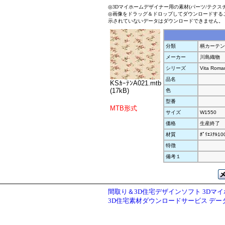
◎3Dマイホームデザイナー用の素材(パーツ/テクス
◎画像をドラッグ＆ドロップしてダウンロードする
示されていないデータはダウンロードできません。
分類
柄カーテン
メーカー
川島織物
シリーズ
Vita Roman
品名
KSｶｰﾃﾝA021.mtb
(17kB)
色
型番
MTB形式
サイズ
W1550
価格
生産終了
材質
ﾎﾟﾘｴｽﾃﾙ1
特徴
備考１
間取り＆3D住宅デザインソフト 3Dマ
3D住宅素材ダウンロードサービス デ