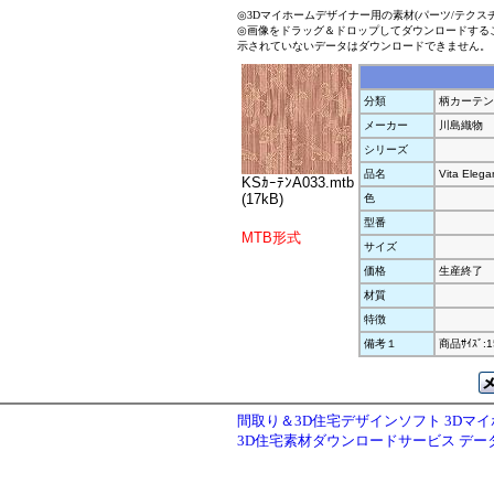
◎3Dマイホームデザイナー用の素材(パーツ/テクス
◎画像をドラッグ＆ドロップしてダウンロードする
示されていないデータはダウンロードできません。
分類
柄カーテン
メーカー
川島織物
シリーズ
品名
Vita Elega
KSｶｰﾃﾝA033.mtb
(17kB)
色
型番
MTB形式
サイズ
価格
生産終了
材質
特徴
備考１
商品ｻｲｽﾞ:1
間取り＆3D住宅デザインソフト 3Dマ
3D住宅素材ダウンロードサービス デ