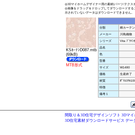
◎3Dマイホームデザイナー用の素材(パーツ/テクス
◎画像をドラッグ＆ドロップしてダウンロードする
示されていないデータはダウンロードできません。
分類
柄カーテン
メーカー
川島織物
シリーズ
Vita ﾌﾞﾗｲﾝ
品名
KSｶｰﾃﾝD087.mtb
(69kB)
色
型番
MTB形式
サイズ
W1480
価格
生産終了
材質
ﾎﾟﾘｴｽﾃﾙ1
特徴
備考１
間取り＆3D住宅デザインソフト 3Dマ
3D住宅素材ダウンロードサービス デ