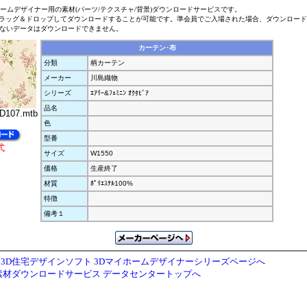
ホームデザイナー用の素材(パーツ/テクスチャ/背景)ダウンロードサービスです。
ラッグ＆ドロップしてダウンロードすることが可能です。準会員でご入場された場合、ダウンロー
ないデータはダウンロードできません。
カーテン･布
分類
柄カーテン
メーカー
川島織物
シリーズ
ｴｱﾘｰ&ﾌｪﾐﾆﾝ ｵｸﾀﾋﾞｱ
品名
D107.mtb
色
型番
式
サイズ
W1550
価格
生産終了
材質
ﾎﾟﾘｴｽﾃﾙ100%
特徴
備考１
3D住宅デザインソフト 3Dマイホームデザイナーシリーズページへ
素材ダウンロードサービス データセンタートップへ