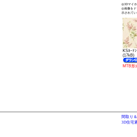
◎3Dマイ
◎画像をド
示されてい
KSｶｰﾃﾝ
(17kB)
MTB形
間取り＆
3D住宅