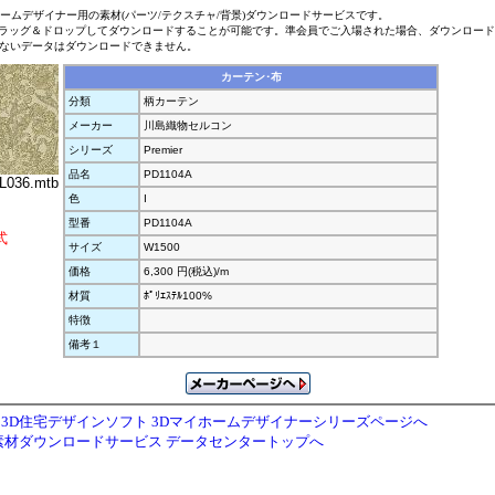
ホームデザイナー用の素材(パーツ/テクスチャ/背景)ダウンロードサービスです。
ラッグ＆ドロップしてダウンロードすることが可能です。準会員でご入場された場合、ダウンロー
ないデータはダウンロードできません。
カーテン･布
分類
柄カーテン
メーカー
川島織物セルコン
シリーズ
Premier
品名
PD1104A
L036.mtb
色
I
型番
PD1104A
式
サイズ
W1500
価格
6,300 円(税込)/m
材質
ﾎﾟﾘｴｽﾃﾙ100%
特徴
備考１
3D住宅デザインソフト 3Dマイホームデザイナーシリーズページへ
素材ダウンロードサービス データセンタートップへ