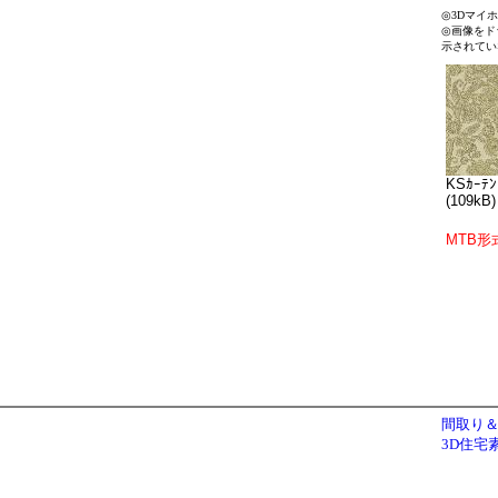
◎3Dマイ
◎画像をド
示されてい
KSｶｰﾃﾝ
(109kB)
MTB形
間取り＆
3D住宅