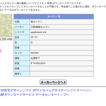
ホームデザイナー用の素材(パーツ/テクスチャ/背景)ダウンロードサービスです。
ラッグ＆ドロップしてダウンロードすることが可能です。準会員でご入場された場合、ダウンロー
ないデータはダウンロードできません。
カーテン･布
分類
柄カーテン
メーカー
川島織物セルコン
シリーズ
appleseed est
品名
ﾗﾃﾞｨｳｰ
L118.mtb
色
G
型番
式
サイズ
W1500
価格
生産終了
材質
ﾎﾟﾘｴｽﾃﾙ100%
特徴
備考１
3D住宅デザインソフト 3Dマイホームデザイナーシリーズページへ
素材ダウンロードサービス データセンタートップへ