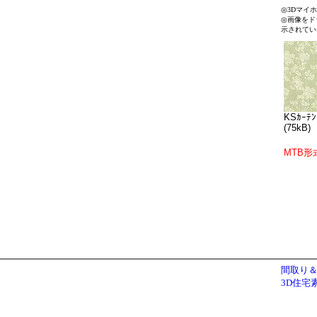
◎3Dマイ
◎画像をド
示されてい
KSｶｰﾃﾝ
(75kB)
MTB形
間取り＆
3D住宅