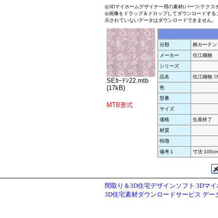
◎3Dマイホームデザイナー用の素材(パーツ/テクス
◎画像をドラッグ＆ドロップしてダウンロードする
示されていないデータはダウンロードできません。
分類
柄カーテン
メーカー
住江織物
シリーズ
品名
住江織物 ﾐ
SEｶｰﾃﾝ22.mtb
(17kB)
色
型番
MTB形式
サイズ
価格
生産終了
材質
特徴
備考１
寸法:100cm
間取り＆3D住宅デザインソフト 3Dマ
3D住宅素材ダウンロードサービス デ