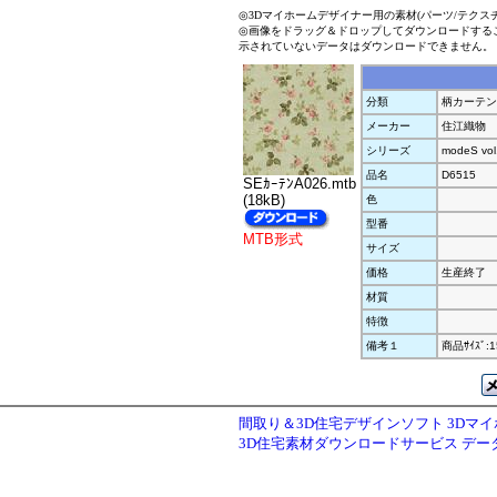
◎3Dマイホームデザイナー用の素材(パーツ/テクス
◎画像をドラッグ＆ドロップしてダウンロードする
示されていないデータはダウンロードできません。
分類
柄カーテン
メーカー
住江織物
シリーズ
modeS vol
品名
D6515
SEｶｰﾃﾝA026.mtb
(18kB)
色
型番
MTB形式
サイズ
価格
生産終了
材質
特徴
備考１
商品ｻｲｽﾞ:1
間取り＆3D住宅デザインソフト 3Dマ
3D住宅素材ダウンロードサービス デ