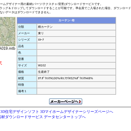
ホームデザイナー用の素材(パーツ/テクスチャ/背景)ダウンロードサービスです。
ラッグ＆ドロップしてダウンロードすることが可能です。準会員でご入場された場合、ダウンロー
ないデータはダウンロードできません。
カーテン･布
分類
柄カーテン
メーカー
東リ
シリーズ
ｴﾙｰｱ
品名
A019.mtb
色
型番
式
サイズ
W102
価格
生産終了
材質
ﾀﾃ:ﾎﾟﾘｴｽﾃﾙ100%/ﾖｺ:ｱｸﾘﾙ52%ﾎﾟﾘｴｽﾃﾙ48%
特徴
備考１
3D住宅デザインソフト 3Dマイホームデザイナーシリーズページへ
素材ダウンロードサービス データセンタートップへ