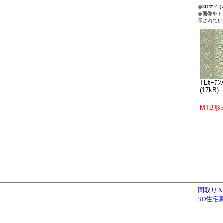
◎3Dマイ
◎画像をド
示されてい
TLｶｰﾃﾝ
(17kB)
MTB形
間取り＆
3D住宅