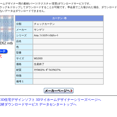
ホームデザイナー用の素材(パーツ/テクスチャ/背景)ダウンロードサービスです。
ラッグ＆ドロップしてダウンロードすることが可能です。準会員でご入場された場合、ダウンロー
ないデータはダウンロードできません。
カーテン･布
分類
チェックカーテン
メーカー
サンゲツ
シリーズ
Aria ﾌｧﾝﾀｽﾃｨｯｸ&ｷｭｰﾄ
品名
D52.mtb
色
型番
式
サイズ
W1000
価格
生産終了
材質
ｱｸﾘﾙ63%･ﾎﾟﾘｴｽﾃﾙ37%
特徴
備考１
3D住宅デザインソフト 3Dマイホームデザイナーシリーズページへ
素材ダウンロードサービス データセンタートップへ