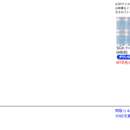
◎3Dマイ
◎画像をド
示されてい
SGｶｰﾃﾝ
(44kB)
MTB形
間取り＆
3D住宅