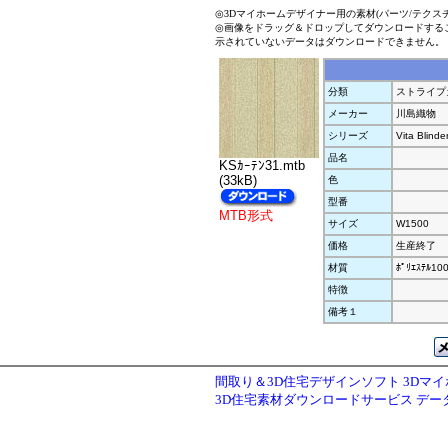
◎3Dマイホームデザイナー用の素材(パーツ/テクス
◎画像をドラッグ＆ドロップしてダウンロードする
示されていないデータはダウンロードできません。
分類
ストライプ
メーカー
川島織物
シリーズ
Vita Blinde
品名
KSｶｰﾃﾝ31.mtb
(33kB)
色
型番
MTB形式
サイズ
W1500
価格
生産終了
材質
ﾎﾟﾘｴｽﾃﾙ10
特徴
備考１
間取り＆3D住宅デザインソフト 3Dマ
3D住宅素材ダウンロードサービス デ