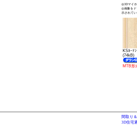
◎3Dマイ
◎画像をド
示されてい
KSｶｰﾃﾝ
(74kB)
MTB形
間取り＆
3D住宅