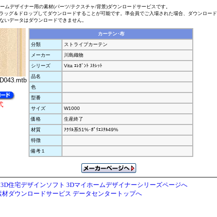
ホームデザイナー用の素材(パーツ/テクスチャ/背景)ダウンロードサービスです。
ラッグ＆ドロップしてダウンロードすることが可能です。準会員でご入場された場合、ダウンロー
ないデータはダウンロードできません。
カーテン･布
分類
ストライプカーテン
メーカー
川島織物
シリーズ
Vita ｴﾚｶﾞﾝﾄ ｽｷﾚｯﾄ
品名
D043.mtb
色
型番
式
サイズ
W1000
価格
生産終了
材質
ｱｸﾘﾙ系51%･ﾎﾟﾘｴｽﾃﾙ49%
特徴
備考１
3D住宅デザインソフト 3Dマイホームデザイナーシリーズページへ
素材ダウンロードサービス データセンタートップへ