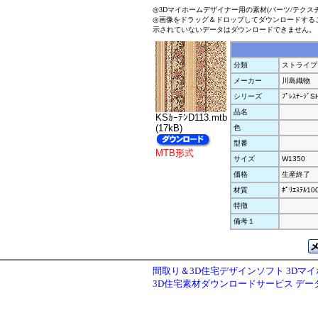
◎3Dマイホームデザイナー用の素材(パーツ/テクス
◎画像をドラッグ＆ドロップしてダウンロードする
示されていないデータはダウンロードできません。
分類
ストライプ
メーカー
川島織物
シリーズ
ﾌﾟﾚｽﾃｰｼﾞS
品名
KSｶｰﾃﾝD113.mtb
(17kB)
色
型番
MTB形式
サイズ
W1350
価格
生産終了
材質
ﾎﾟﾘｴｽﾃﾙ10
特徴
備考１
間取り＆3D住宅デザインソフト 3Dマ
3D住宅素材ダウンロードサービス デ