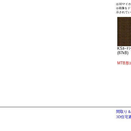
◎3Dマイ
◎画像をド
示されてい
KSｶｰﾃﾝ
(87kB)
MTB形
間取り＆
3D住宅