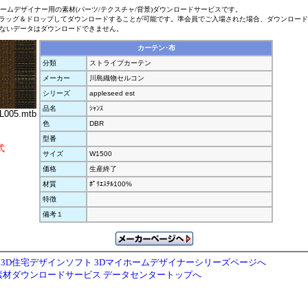
ホームデザイナー用の素材(パーツ/テクスチャ/背景)ダウンロードサービスです。
ラッグ＆ドロップしてダウンロードすることが可能です。準会員でご入場された場合、ダウンロー
ないデータはダウンロードできません。
カーテン･布
分類
ストライプカーテン
メーカー
川島織物セルコン
シリーズ
appleseed est
品名
ｼｬﾝｽ
L005.mtb
色
DBR
型番
式
サイズ
W1500
価格
生産終了
材質
ﾎﾟﾘｴｽﾃﾙ100%
特徴
備考１
3D住宅デザインソフト 3Dマイホームデザイナーシリーズページへ
素材ダウンロードサービス データセンタートップへ