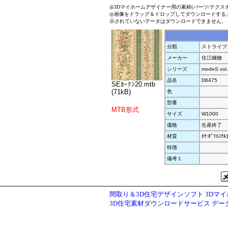
◎3Dマイホームデザイナー用の素材(パーツ/テクス
◎画像をドラッグ＆ドロップしてダウンロードする
示されていないデータはダウンロードできません。
分類
ストライプ
メーカー
住江織物
シリーズ
modeS vol
品名
D6475
SEｶｰﾃﾝ20.mtb
(71kB)
色
型番
MTB形式
サイズ
W1000
価格
生産終了
材質
ﾀﾃ:ﾎﾟﾘｴｽﾃ
特徴
備考１
間取り＆3D住宅デザインソフト 3Dマ
3D住宅素材ダウンロードサービス デ