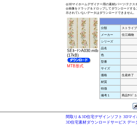
◎3Dマイホームデザイナー用の素材(パーツ/テクス
◎画像をドラッグ＆ドロップしてダウンロードする
示されていないデータはダウンロードできません。
分類
ストライプ
メーカー
住江織物
シリーズ
品名
SEｶｰﾃﾝA030.mtb
(17kB)
色
型番
MTB形式
サイズ
価格
生産終了
材質
特徴
備考１
商品ｻｲｽﾞ:1
間取り＆3D住宅デザインソフト 3Dマ
3D住宅素材ダウンロードサービス デ