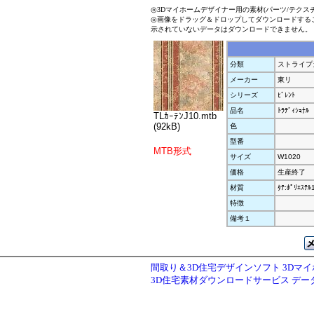
◎3Dマイホームデザイナー用の素材(パーツ/テクス
◎画像をドラッグ＆ドロップしてダウンロードする
示されていないデータはダウンロードできません。
分類
ストライプ
メーカー
東リ
シリーズ
ﾋﾞﾚﾝﾄ
品名
ﾄﾗﾃﾞｨｼｮﾅﾙ
TLｶｰﾃﾝJ10.mtb
(92kB)
色
型番
MTB形式
サイズ
W1020
価格
生産終了
材質
ﾀﾃ:ﾎﾟﾘｴｽﾃ
特徴
備考１
間取り＆3D住宅デザインソフト 3Dマ
3D住宅素材ダウンロードサービス デ