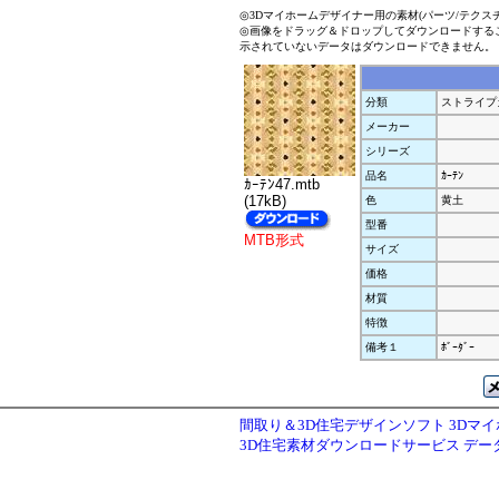
◎3Dマイホームデザイナー用の素材(パーツ/テクス
◎画像をドラッグ＆ドロップしてダウンロードする
示されていないデータはダウンロードできません。
分類
ストライプ
メーカー
シリーズ
品名
ｶｰﾃﾝ
ｶｰﾃﾝ47.mtb
(17kB)
色
黄土
型番
MTB形式
サイズ
価格
材質
特徴
備考１
ﾎﾞｰﾀﾞｰ
間取り＆3D住宅デザインソフト 3Dマ
3D住宅素材ダウンロードサービス デ