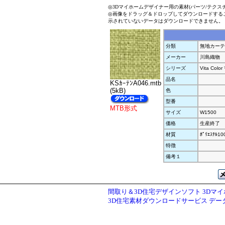
◎3Dマイホームデザイナー用の素材(パーツ/テクス
◎画像をドラッグ＆ドロップしてダウンロードする
示されていないデータはダウンロードできません。
分類
無地カーテ
メーカー
川島織物
シリーズ
Vita Color 
品名
KSｶｰﾃﾝA046.mtb
(5kB)
色
型番
MTB形式
サイズ
W1500
価格
生産終了
材質
ﾎﾟﾘｴｽﾃﾙ1
特徴
備考１
間取り＆3D住宅デザインソフト 3Dマ
3D住宅素材ダウンロードサービス デ