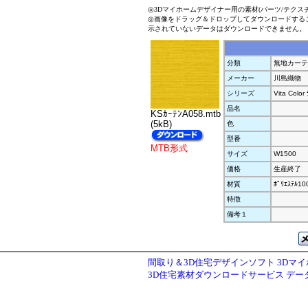
◎3Dマイホームデザイナー用の素材(パーツ/テクス
◎画像をドラッグ＆ドロップしてダウンロードする
示されていないデータはダウンロードできません。
分類
無地カーテ
メーカー
川島織物
シリーズ
Vita Color 
品名
KSｶｰﾃﾝA058.mtb
(5kB)
色
型番
MTB形式
サイズ
W1500
価格
生産終了
材質
ﾎﾟﾘｴｽﾃﾙ1
特徴
備考１
間取り＆3D住宅デザインソフト 3Dマ
3D住宅素材ダウンロードサービス デ