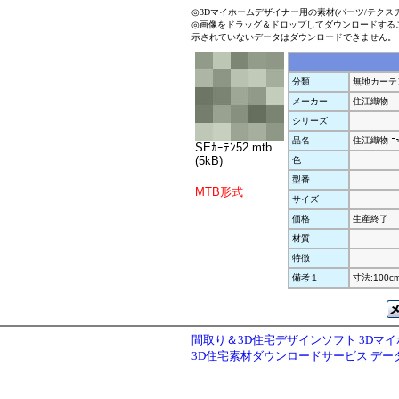
◎3Dマイホームデザイナー用の素材(パーツ/テクス
◎画像をドラッグ＆ドロップしてダウンロードする
示されていないデータはダウンロードできません。
分類
無地カーテ
メーカー
住江織物
シリーズ
品名
住江織物 ﾆｭｰ
SEｶｰﾃﾝ52.mtb
(5kB)
色
型番
MTB形式
サイズ
価格
生産終了
材質
特徴
備考１
寸法:100cm
間取り＆3D住宅デザインソフト 3Dマ
3D住宅素材ダウンロードサービス デ