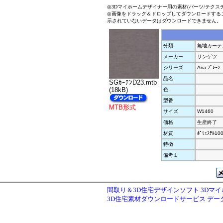
◎3Dマイホームデザイナー用の素材(パーツ/テクス
◎画像をドラッグ＆ドロップしてダウンロードする
示されていないデータはダウンロードできません。
分類
無地カーテ
メーカー
サンゲツ
シリーズ
Aria ﾌﾟﾚｰﾝ
品名
SGｶｰﾃﾝD23.mtb
(18kB)
色
型番
MTB形式
サイズ
W1460
価格
生産終了
材質
ﾎﾟﾘｴｽﾃﾙ10
特徴
備考１
間取り＆3D住宅デザインソフト 3Dマ
3D住宅素材ダウンロードサービス デ