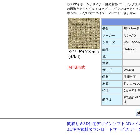
◎3Dマイホームデザイナー用の素材(パーツ/テクス
◎画像をドラッグ＆ドロップしてダウンロードする
示されていないデータはダウンロードできません。
分類
無地カーテ
メーカー
サンゲツ
シリーズ
Wish 2004
品名
HAPPYⅡ
SGｶｰﾃﾝG03.mtb
(92kB)
色
型番
MTB形式
サイズ
W1480
価格
生産終了
材質
ﾎﾟﾘｴｽﾃﾙ10
特徴
ｳｫｯｼｬﾌﾞﾙ
有効幅148
備考１
す
間取り＆3D住宅デザインソフト 3Dマ
3D住宅素材ダウンロードサービス デ