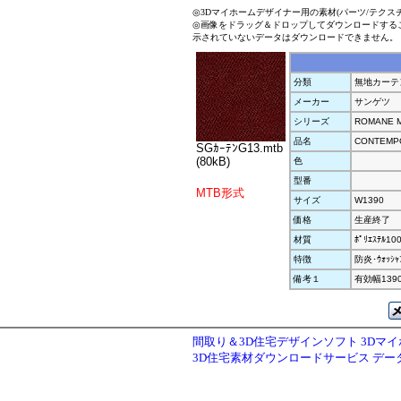
◎3Dマイホームデザイナー用の素材(パーツ/テクス
◎画像をドラッグ＆ドロップしてダウンロードする
示されていないデータはダウンロードできません。
分類
無地カーテ
メーカー
サンゲツ
シリーズ
ROMANE M
品名
CONTEMP
SGｶｰﾃﾝG13.mtb
(80kB)
色
型番
MTB形式
サイズ
W1390
価格
生産終了
材質
ﾎﾟﾘｴｽﾃﾙ10
特徴
防炎･ｳｫｯｼｬ
備考１
有効幅139
間取り＆3D住宅デザインソフト 3Dマ
3D住宅素材ダウンロードサービス デ