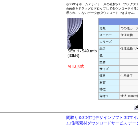
◎3Dマイホームデザイナー用の素材(パーツ/テクス
◎画像をドラッグ＆ドロップしてダウンロードする
示されていないデータはダウンロードできません。
分類
その他カー
メーカー
住江織物
シリーズ
品名
住江織物 ﾊﾉｰ
SEｶｰﾃﾝS49.mtb
(33kB)
色
型番
MTB形式
サイズ
価格
生産終了
材質
特徴
備考１
寸法:100cm幅
間取り＆3D住宅デザインソフト 3Dマ
3D住宅素材ダウンロードサービス デ