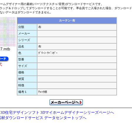
ホームデザイナー用の素材(パーツ/テクスチャ/背景)ダウンロードサービスです。
ラッグ＆ドロップしてダウンロードすることが可能です。準会員でご入場された場合、ダウンロー
ないデータはダウンロードできません。
カーテン･布
分類
布
メーカー
シリーズ
品名
布
7.mtb
色
ｸﾞﾘｰﾝ･ﾗﾍﾞﾝﾀﾞｰ
型番
式
サイズ
価格
材質
特徴
備考１
ﾁｪｯｸ柄
3D住宅デザインソフト 3Dマイホームデザイナーシリーズページへ
素材ダウンロードサービス データセンタートップへ