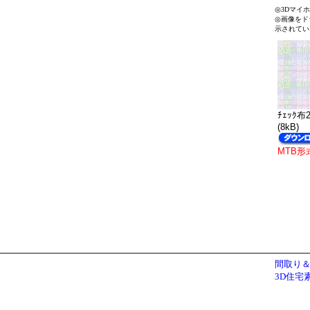
◎3Dマイ
◎画像をド
示されてい
ﾁｪｯｸ布2
(8kB)
MTB形
間取り＆
3D住宅