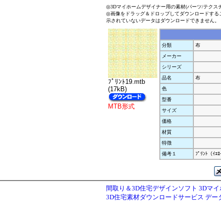
◎3Dマイホームデザイナー用の素材(パーツ/テクス
◎画像をドラッグ＆ドロップしてダウンロードする
示されていないデータはダウンロードできません。
分類
布
メーカー
シリーズ
品名
布
ﾌﾟﾘﾝﾄ19.mtb
(17kB)
色
型番
MTB形式
サイズ
価格
材質
特徴
備考１
ﾌﾟﾘﾝﾄ（ｲｴ
間取り＆3D住宅デザインソフト 3Dマ
3D住宅素材ダウンロードサービス デ