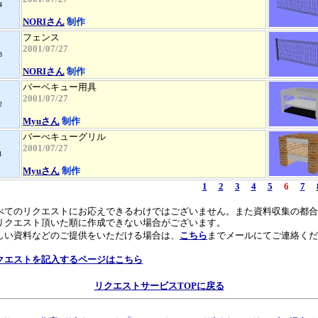
4
NORIさん
制作
フェンス
2001/07/27
3
NORIさん
制作
バーベキュー用具
2001/07/27
2
Myuさん
制作
バーべキューグリル
2001/07/27
1
Myuさん
制作
1
2
3
4
5
6
7
べてのリクエストにお応えできるわけではございません。また資料収集の都合
リクエスト頂いた順に作成できない場合がございます。
しい資料などのご提供をいただける場合は、
こちら
までメールにてご連絡くだ
。
クエストを記入するページはこちら
リクエストサービスTOPに戻る