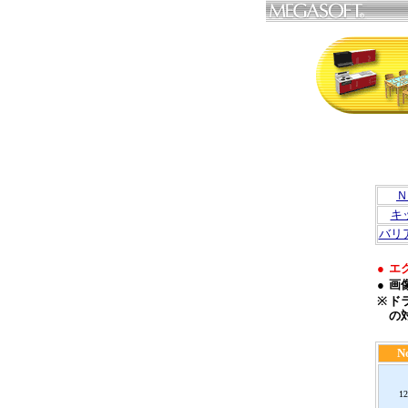
Ｎ
キ
バリ
●
エ
●
画
※
ド
の
N
12