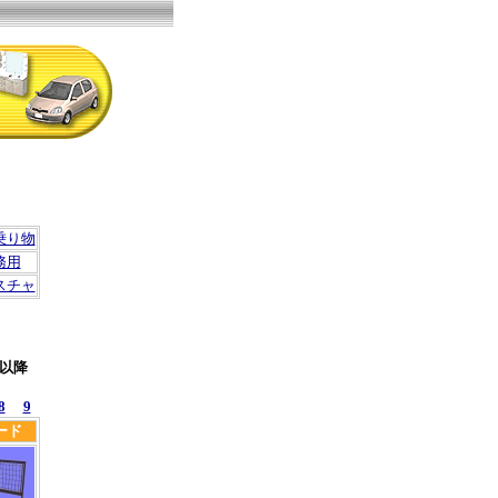
乗り物
務用
スチャ
以降
8
9
ード