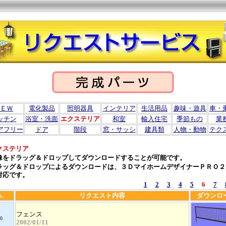
ＥＷ
電化製品
照明器具
インテリア
生活用品
趣味・遊具
車・
ッチン
浴室・洗面
エクステリア
和室
輸入住宅
季節もの
業
アフリー
ドア
階段
窓・サッシ
建具類
人物・動物
テク
クステリア
像をドラッグ＆ドロップしてダウンロードすることが可能です。
ラッグ＆ドロップによるダウンロードは、３ＤマイホームデザイナーＰＲＯ２
対応です。
1
2
3
4
5
6
7
o.
リクエスト内容
ダウンロ
フェンス
0
2002/01/11