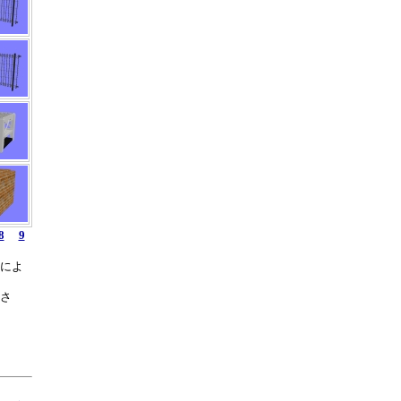
8
9
によ
さ