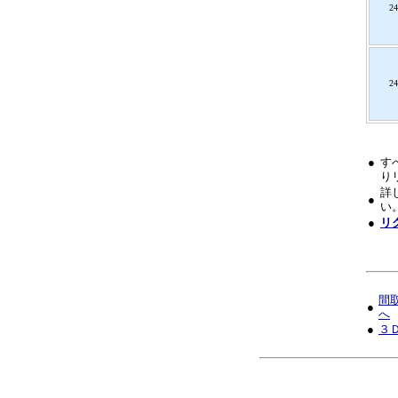
24
24
●
す
り
詳
●
い
●
リ
間
●
へ
●
３