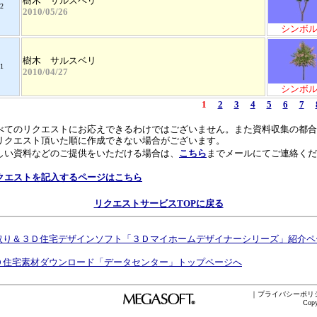
樹木 サルスベリ
2
2010/05/26
シンボ
樹木 サルスベリ
1
2010/04/27
シンボ
1
2
3
4
5
6
7
べてのリクエストにお応えできるわけではございません。また資料収集の都合
リクエスト頂いた順に作成できない場合がございます。
しい資料などのご提供をいただける場合は、
こちら
までメールにてご連絡くだ
。
クエストを記入するページはこちら
リクエストサービスTOPに戻る
取り＆３Ｄ住宅デザインソフト「３Ｄマイホームデザイナーシリーズ」紹介ペ
Ｄ住宅素材ダウンロード「データセンター」トップページへ
｜
プライバシーポリ
Cop