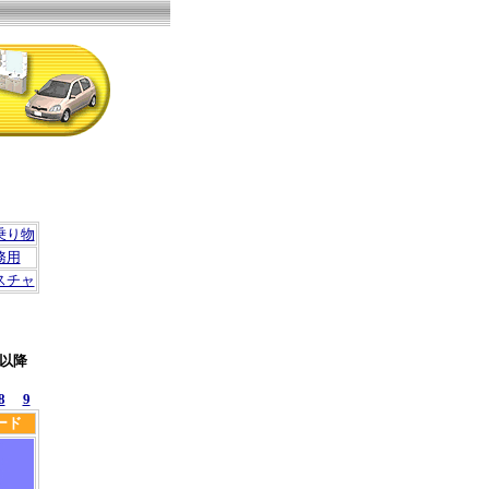
乗り物
務用
スチャ
以降
8
9
ード