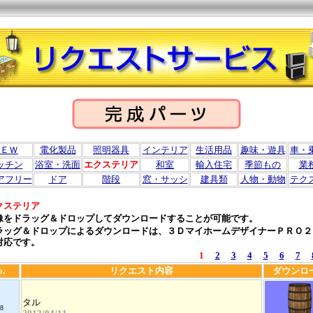
ＥＷ
電化製品
照明器具
インテリア
生活用品
趣味・遊具
車・
ッチン
浴室・洗面
エクステリア
和室
輸入住宅
季節もの
業
アフリー
ドア
階段
窓・サッシ
建具類
人物・動物
テク
クステリア
像をドラッグ＆ドロップしてダウンロードすることが可能です。
ラッグ＆ドロップによるダウンロードは、３ＤマイホームデザイナーＰＲＯ２
対応です。
1
2
3
4
5
6
7
o.
リクエスト内容
ダウンロ
タル
8