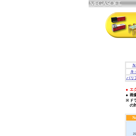
Ｎ
キ
バリ
●
エ
●
画
※
ド
の
N
25