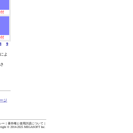
ル付
ル付
8
9
によ
さ
ージ
シー
｜
著作権と使用許諾について
｜
yright © 2014-2025 MEGASOFT Inc.