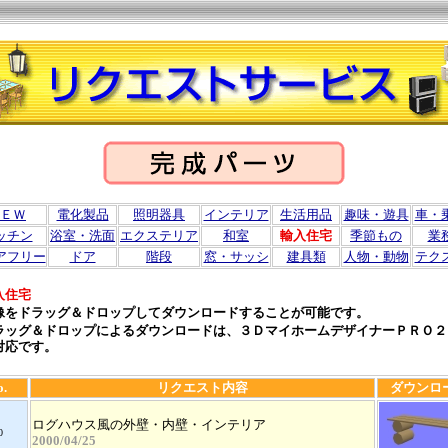
ＥＷ
電化製品
照明器具
インテリア
生活用品
趣味・遊具
車・
ッチン
浴室・洗面
エクステリア
和室
輸入住宅
季節もの
業
アフリー
ドア
階段
窓・サッシ
建具類
人物・動物
テク
入住宅
像をドラッグ＆ドロップしてダウンロードすることが可能です。
ラッグ＆ドロップによるダウンロードは、３ＤマイホームデザイナーＰＲＯ２
対応です。
o.
リクエスト内容
ダウンロ
ログハウス風の外壁・内壁・インテリア
0
2000/04/25