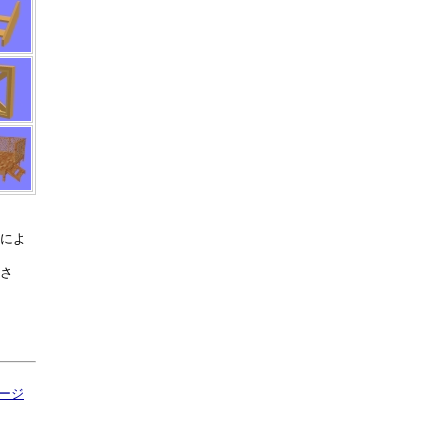
によ
さ
ージ