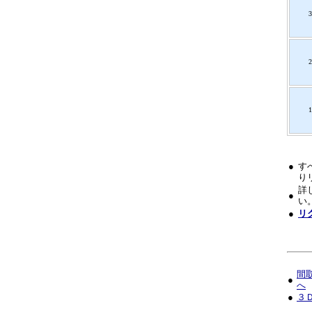
3
2
1
●
す
り
詳
●
い
●
リ
間
●
へ
●
３