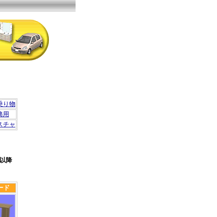
乗り物
務用
スチャ
以降
ード