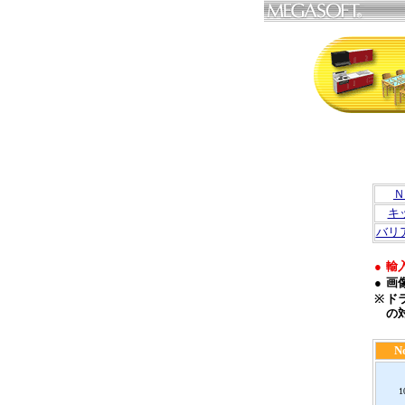
Ｎ
キ
バリ
●
輸
●
画
※
ド
の
N
1