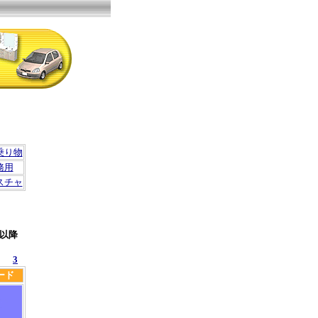
乗り物
務用
スチャ
以降
3
ード