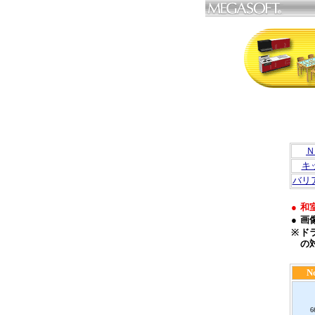
Ｎ
キ
バリ
●
和
●
画
※
ド
の
N
6