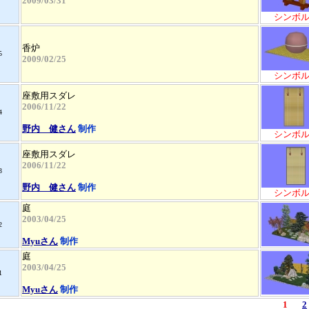
2009/03/31
シンボ
香炉
5
2009/02/25
シンボ
座敷用スダレ
2006/11/22
4
野内 健さん
制作
シンボ
座敷用スダレ
2006/11/22
3
野内 健さん
制作
シンボ
庭
2003/04/25
2
Myuさん
制作
庭
2003/04/25
1
Myuさん
制作
1
2