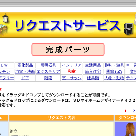
ＥＷ
電化製品
照明器具
インテリア
生活用品
趣味・遊具
車・
ッチン
浴室・洗面
エクステリア
和室
輸入住宅
季節もの
業
アフリー
ドア
階段
窓・サッシ
建具類
人物・動物
テク
室
像をドラッグ＆ドロップしてダウンロードすることが可能です。
ラッグ＆ドロップによるダウンロードは、３ＤマイホームデザイナーＰＲＯ２
対応です。
1
2
o.
リクエスト内容
ダウンロ
衝立
6