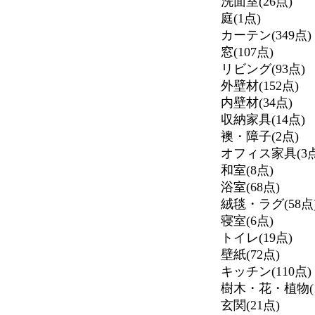
洗面室(26点)
庭(1点)
カーテン(349点)
窓(107点)
リビング(93点)
外壁材(152点)
内壁材(34点)
収納家具(14点)
襖・障子(2点)
オフィス家具(3点
和室(8点)
浴室(68点)
絨毯・ラグ(58点
寝室(6点)
トイレ(19点)
壁紙(72点)
キッチン(110点)
樹木・花・植物(1
玄関(21点)