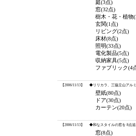
庭(3点)
窓(32点)
樹木・花・植物(3
玄関(1点)
リビング(2点)
床材(8点)
照明(33点)
電化製品(5点)
収納家具(5点)
ファブリック(4点
【2006/11/13】
◆リリカラ、三協立山アルミ
壁紙(80点)
ドア(30点)
カーテン(20点)
【2006/11/13】
◆和なスタイルの窓を 8点
窓(8点)