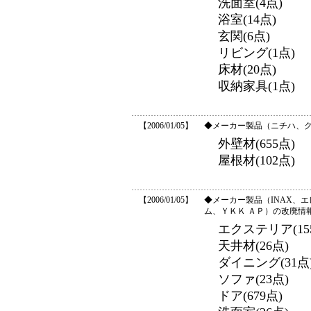
洗面室(4点)
浴室(14点)
玄関(6点)
リビング(1点)
床材(20点)
収納家具(1点)
【2006/01/05】
◆メーカー製品（ニチハ、
外壁材(655点)
屋根材(102点)
【2006/01/05】
◆メーカー製品（INAX、
ム、ＹＫＫ ＡＰ）の改廃情
エクステリア(15
天井材(26点)
ダイニング(31点
ソファ(23点)
ドア(679点)